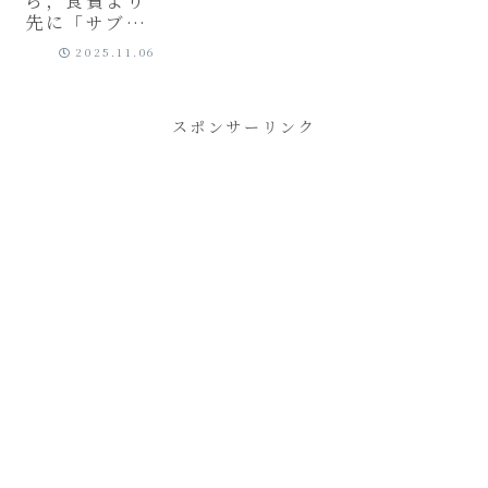
ら，食費より
先に「サブス
ク代」を見直
2025.11.06
すべき理由．
スポンサーリンク