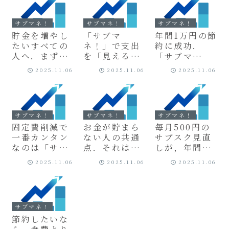
ケ．
理アプリ．
サブマネ！
サブマネ！
サブマネ！
貯金を増やし
「サブマ
年間1万円の節
たいすべての
ネ！」で支出
約に成功．
人へ．まずは
を「見える
「サブマ
「サブスクの
化」したら，
ネ！」を使っ
2025.11.06
2025.11.06
2025.11.06
断捨離」から
本当に必要な
た私のサブス
始めよう．
サービスが見
ク見直し実践
えてきた．
レポート．
サブマネ！
サブマネ！
サブマネ！
固定費削減で
お金が貯まら
毎月500円の
一番カンタン
ない人の共通
サブスク見直
なのは「サブ
点．それは
しが，年間
スクの見直
「見えない支
6,000円の貯
2025.11.06
2025.11.06
2025.11.06
し」．「サブ
出」を放置し
金につながる
マネ！」で無
ていること．
「ちりつも」
駄を徹底カッ
節約術．
ト．
サブマネ！
節約したいな