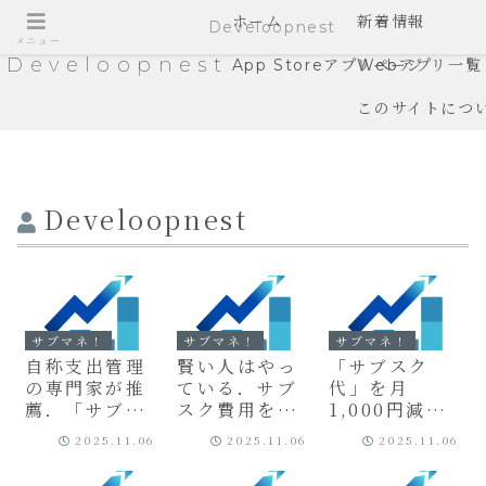
ホーム
新着情報
Develoopnest
メニュー
Develoopnest
App Storeアプリページ
Webアプリ一覧
このサイトにつ
Develoopnest
サブマネ！
サブマネ！
サブマネ！
自称支出管理
賢い人はやっ
「サブスク
の専門家が推
ている．サブ
代」を月
薦．「サブマ
スク費用を
1,000円減ら
ネ！」が家計
「消費」から
すための具体
2025.11.06
2025.11.06
2025.11.06
改善の第一歩
「投資」に変
的なアクショ
に最適なワ
える考え方．
ンプランと管