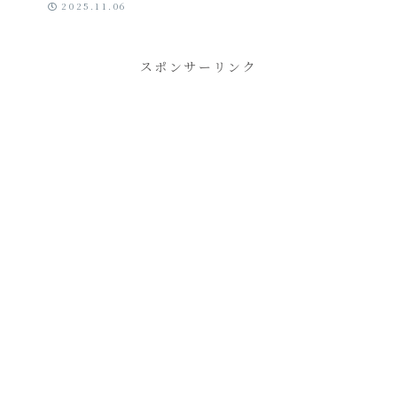
2025.11.06
リース！「う
っかり課金」
と「サブスク
スポンサーリンク
迷子」をゼロ
にします．