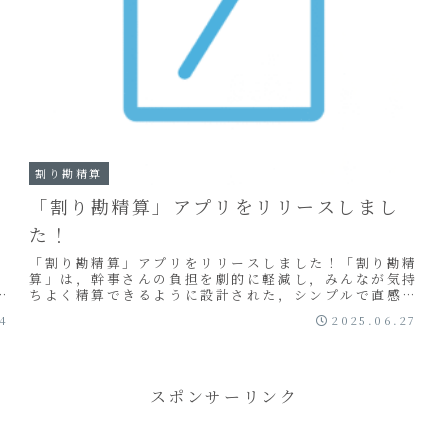
割り勘精算
「割り勘精算」アプリをリリースしまし
た！
「割り勘精算」アプリをリリースしました！「割り勘精
算」は，幹事さんの負担を劇的に軽減し，みんなが気持
ちよく精算できるように設計された，シンプルで直感的
に使えるiPhoneアプリです．Develoopnest（デベ
14
2025.06.27
ループネスト）
スポンサーリンク