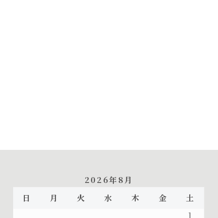
2026年8月
日
月
火
水
木
金
土
1