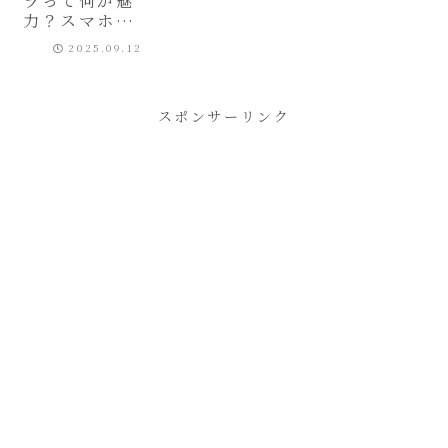
ラって何が魅
力？スマホア
プリ
2025.09.12
「24/36」で
始める，懐か
しくて新しい
スポンサーリンク
写真生活