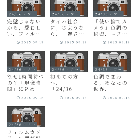
24/36 - フィルムカメラアプリ
24/36 - フィルムカメラアプリ
24/36 - フィルムカメラアプリ
完璧じゃない
タイパ社会
「使い捨てカ
から，愛おし
に，さような
メラ」色調の
い．フィルム
ら．「遅さ」
秘密．エフェ
写真が持つ
を大切にする
クトなし，で
2025.09.18
2025.09.18
2025.09.18
「不完全さ」
理由．
はない理由．
の魅力．
24/36 - フィルムカメラアプリ
24/36 - フィルムカメラアプリ
24/36 - フィルムカメラアプリ
なぜ1時間待つ
初めての方
色調で変わ
の？「現像時
へ．
る，あなたの
間」に込めた
「24/36」
世界．
想い．
で、最初のフ
「24/36」の
2025.09.18
2025.09.18
2025.09.18
ィルムを撮り
全フィルムト
終えるまで．
ーン徹底解
説．
24/36 - フィルムカメラアプリ
フィルムカメ