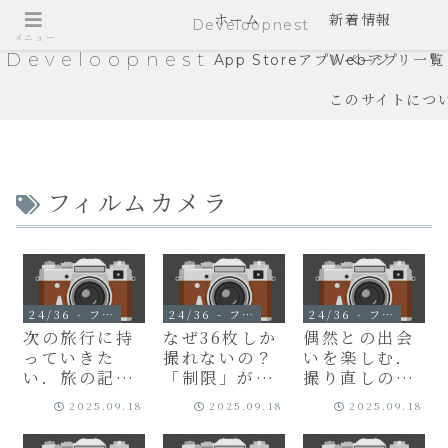
ホーム
新着情報
Develoopnest
メニュー
Develoopnest
App Storeアプリページ
Webアプリ一覧
このサイトにつ
フィルムカメラ
24/36 - フィルムカメラアプリ
24/36 - フィルムカメラアプリ
24/36 - フィルムカメラアプリ
次の旅行に持
なぜ36枚しか
偶然との出会
っていきた
撮れないの？
いを楽しむ．
い．旅の記録
「制限」が創
撮り直しのき
を，もっと特
造性を引き出
かないカメラ
2025.09.18
2025.09.18
2025.09.18
別にするカメ
す話．
が教えてくれ
ラアプリ．
ること．