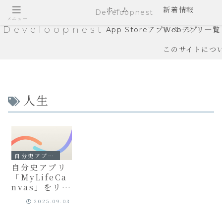
ホーム
新着情報
Develoopnest
メニュー
Develoopnest
App Storeアプリページ
Webアプリ一覧
このサイトにつ
人生
自分史アプリ - MyLifeCanvas
自分史アプリ
「MyLifeCa
nvas」をリリ
ースしまし
2025.09.03
た！