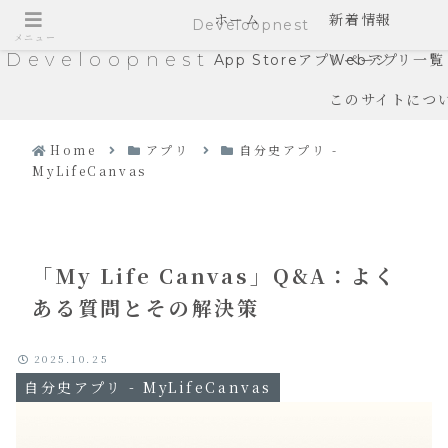
ホーム
新着情報
Develoopnest
メニュー
Develoopnest
App Storeアプリページ
Webアプリ一覧
このサイトにつ
Home
アプリ
自分史アプリ -
MyLifeCanvas
「My Life Canvas」Q&A：よく
ある質問とその解決策
2025.10.25
自分史アプリ - MyLifeCanvas