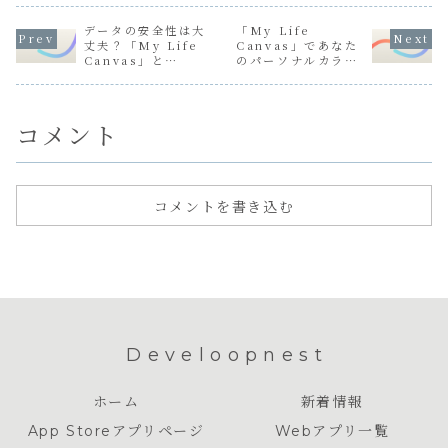
データの安全性は大
「My Life
丈夫？「My Life
Canvas」であなた
Canvas」と
のパーソナルカラー
SwiftDataによる
を見つける：テーマ
ローカルデータ管理
カラー変更機能
コメント
コメントを書き込む
Develoopnest
ホーム
新着情報
App Storeアプリページ
Webアプリ一覧