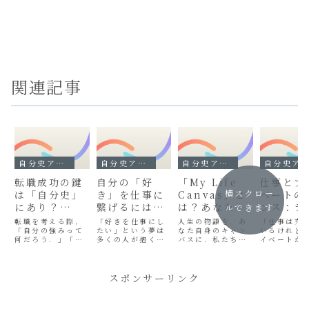
関連記事
自分史アプリ - MyLifeCanvas
自分史アプリ - MyLifeCanvas
自分史アプリ - MyLifeCanvas
自分史アプリ - MyLifeCanvas
転職成功の鍵
自分の「好
「My Life
仕事とプ
横スクロー
は「自分史」
き」を仕事に
Canvas」と
ベートの
にあり？
繋げるには？
は？あなたの
ンス：ラ
ルできます
「My Life
「My Life
人生を彩る自
チャート
転職を考える際，
「好きを仕事にし
人生の物語を，あ
「仕事は充
Canvas」で
「自分の強みって
Canvas」で
たい」という夢は
分史アプリの
なた自身のキャン
想の生活
いるけれど
何だろう．」「こ
多くの人が抱くも
バスに．私たちは
イベートが
強みを発見し
見つかる適職
すべて
つける
れまでの経験をど
のですが，それを
日々の忙しさの中
なっている
よう
のヒント
うアピールしよ
具体的にどう実現
で，大切な出来事
「もっと自
う．」と悩む方は
すれば良いか悩む
や感情を見過ごし
間も大切に
少なくありませ
方も少なくありま
がちです．しか
けれど，ど
スポンサーリンク
ん．履歴書や職務
せん． 「My
し，振り返ってみ
ば良いか分
経歴書だけでは伝
Life Canvas」
ると，それら一つ
い…．」 仕
えきれないあなた
は，あなたのこれ
ひとつの点が現在
ライベート