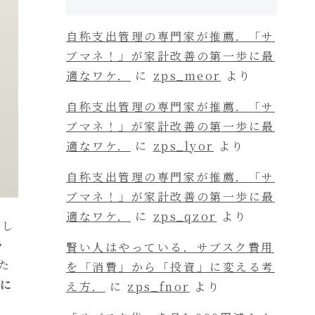
自称支出管理の専門家が推薦．「サ
ブマネ！」が家計改善の第一歩に最
適なワケ．
に
zps_meor
より
自称支出管理の専門家が推薦．「サ
ブマネ！」が家計改善の第一歩に最
適なワケ．
に
zps_lyor
より
自称支出管理の専門家が推薦．「サ
ブマネ！」が家計改善の第一歩に最
適なワケ．
に
zps_qzor
より
にし
ラ
賢い人はやっている．サブスク費用
た
を「消費」から「投資」に変える考
たに
え方．
に
zps_fnor
より