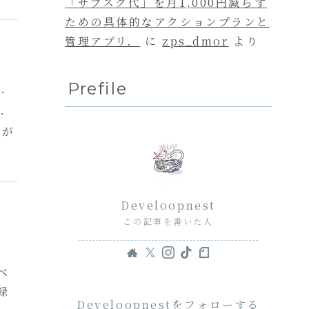
「サブスク代」を月1,000円減らす
ための具体的なアクションプランと
管理アプリ．
に
zps_dmor
より
Prefile
す．
す．
とが
Develoopnest
この記事を書いた人
ベ
録
Develoopnestをフォローする