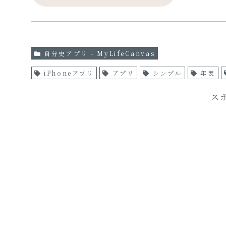
自分史アプリ - MyLifeCanvas
iPhoneアプリ
アプリ
シンプル
年表
ス