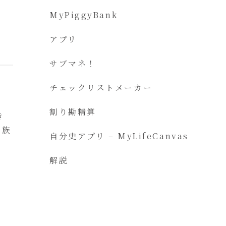
MyPiggyBank
アプリ
サブマネ！
チェックリストメーカー
割り勘精算
き
家族
自分史アプリ – MyLifeCanvas
解説
．