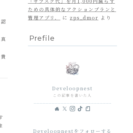
「サブスク代」を月1,000円減らす
ための具体的なアクションプランと
管理アプリ．
に
zps_dmor
より
確認
Prefile
写真
ぐ貴
Develoopnest
この記事を書いた人
す
ま
Develoopnestをフォローする