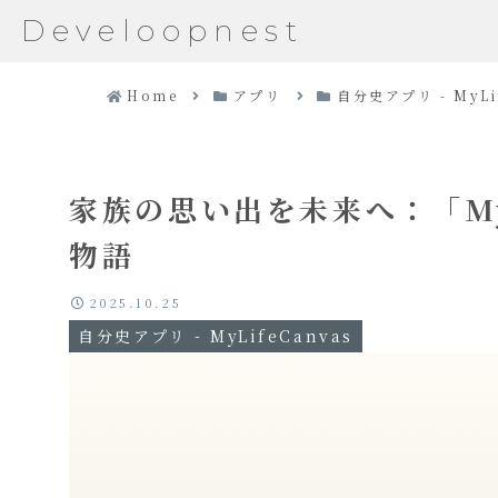
Develoopnest
Home
アプリ
自分史アプリ - MyLi
家族の思い出を未来へ：「My 
物語
2025.10.25
自分史アプリ - MyLifeCanvas