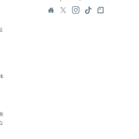
よ
体
族
な