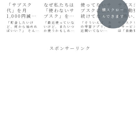
「サブスク
なぜ私たちは
使ってないサ
サブスク
横スクロー
代」を月
「使わないサ
ブスクに払い
「自動更
1,000円減ら
ブスク」を解
続けてない？
が怖い．
ルできます
すための具体
約できないの
「サブスク迷
恐怖を「
「貯金したいけ
「最近使っていな
「そういえば，あ
サブスクリ
的なアクショ
ど，何から始めれ
か？その心理
いけど，またいつ
子」から今す
の学習アプリ，最
心」に変
ンサービス
ばいい？」 そんな
か使うかもしれな
近開いてない
は「自動更
ンプランと管
と簡単な解決
ぐ脱出する3
アプリ「
方へ，具体的で達
いし...」 「解約
な...」「昔登録し
基本です． 
理アプリ．
策．
つのステッ
マネ！」
成可能な目標を提
手続きが面倒だか
たあのサービス，
から解約を
案します． まずは
ら，まあいい
まだ契約したまま
ない限り，
プ．
「サブスク代を，
か...」 「月額
かも...」そう思い
永遠に続き
スポンサーリンク
今より月1,000円
500円くらいだ
ながらも，確認す
「無料トラ
減らす」ことから
し，そのままで
るのが面倒でつい
のつもりが
始めてみません
も...」頭では「無
放置してしまう．
更新で本課
か？「月1,000
駄だ」とわかって
その結果，使って
まっていた」
円」と聞くと，大
いるのに，なかな
もいないサービス
額プランが
したことがないよ
か解約に踏み切れ
に毎月・毎年お金
た頃に自動
うに聞こえるかも
ない． そんな「使
を払い続けてしま
れてしまっ
しれません...
わないサブ...
う...．...
の「自動更新