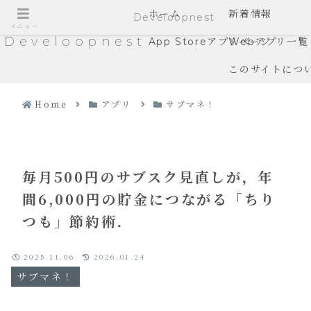
ホーム
新着情報
Develoopnest
メニュー
Develoopnest
App Storeアプリページ
Webアプリ一覧
このサイトにつ
Home
アプリ
サブマネ！
毎月500円のサブスク見直しが，年
間6,000円の貯金につながる「ちり
つも」節約術．
2025.11.06
2026.01.24
サブマネ！